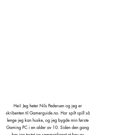
Hei! Jeg heter Nils Pedersen og jeg er 
skribenten til Gamerguide.no. Har spilt spill så 
lenge jeg kan huske, og jeg bygde min første 
Gaming PC i en alder av 10. Siden den gang 
har jeg testet og sammenlignet et hav av 