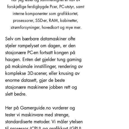
forskjellige ferdigbygde Pcer, PC-utstyr, samt 
interne komponenter som grafikkortet, 
prosessorer, SSD-er, RAM, kabinetter, 
strømforsyninger, hovedkort og mye mer.
Selv om bærbare datamaskiner ofte 
stjeler rampelyset om dagen, er den 
stasjonære PC-en fortsatt kongen på 
haugen. Enten det gjelder tung gaming 
på maksimale innstillinger, rendering av 
komplekse 3D-scener, eller knusing av 
enorme datasett, gjør de beste 
stasjonære maskinene jobben rett og 
slett bedre.
Her på Gamerguide.no vurderer og 
tester vi maskinvare med strenge, 
standardiserte metoder. Vi måler ytelsen 
til prosessor (CPU) og grafikkort (GPU) 