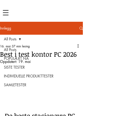
Innlegg
All Posts
16. mai
37 min lesing
All Posts
Best i test kontor PC 2026
POPULÆRT NÅ
Oppdatert:
19. mai
SISTE TESTER
INDIVIDUELLE PRODUKTTESTER
SAMLETESTER
De beste stasjonære PC-