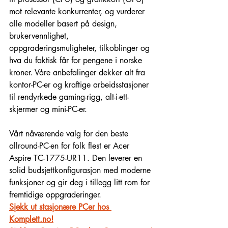
mot relevante konkurrenter, og vurderer 
alle modeller basert på design, 
brukervennlighet, 
oppgraderingsmuligheter, tilkoblinger og 
hva du faktisk får for pengene i norske 
kroner. Våre anbefalinger dekker alt fra 
kontor-PC-er og kraftige arbeidsstasjoner 
til rendyrkede gaming-rigg, alt-i-ett-
skjermer og mini-PC-er.
Vårt nåværende valg for den beste 
allround-PC-en for folk flest er Acer 
Aspire TC-1775-UR11. Den leverer en 
solid budsjettkonfigurasjon med moderne 
funksjoner og gir deg i tillegg litt rom for 
fremtidige oppgraderinger.
Sjekk ut stasjonære PCer hos 
Komplett.no!