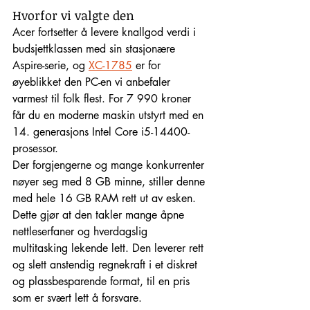
Hvorfor vi valgte den
Acer fortsetter å levere knallgod verdi i 
budsjettklassen med sin stasjonære 
Aspire-serie, og 
XC-1785
 er for 
øyeblikket den PC-en vi anbefaler 
varmest til folk flest. For 7 990 kroner 
får du en moderne maskin utstyrt med en 
14. generasjons Intel Core i5-14400-
prosessor.
Der forgjengerne og mange konkurrenter 
nøyer seg med 8 GB minne, stiller denne 
med hele 16 GB RAM rett ut av esken. 
Dette gjør at den takler mange åpne 
nettleserfaner og hverdagslig 
multitasking lekende lett. Den leverer rett 
og slett anstendig regnekraft i et diskret 
og plassbesparende format, til en pris 
som er svært lett å forsvare.