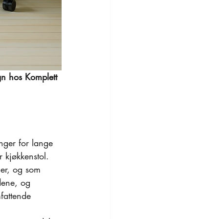
gn hos Komplett 
nger for lange 
 kjøkkenstol. 
ger, og som 
dene, og 
fattende 