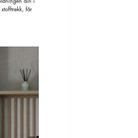
oldningen din i 
tofftrekk, får 