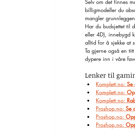
Selv om det finnes m
billigmodeller du abs
mangler grunnleggend
Har du budsjettet til
eller 4D), innebygd k
alltid for å sjekke at
Ta gjerne også en titt
dypere inn i våre favo
Lenker til gamin
Komplett.no: 
Se 
Komplett.no: 
Opp
Komplett.no: 
Rab
Proshop.no: 
Se a
Proshop.no: 
Opp
Proshop.no: 
Opp