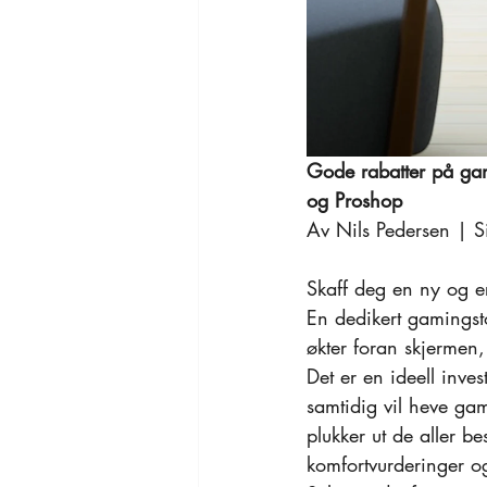
Gode rabatter på gam
og Proshop
Av Nils Pedersen | S
Skaff deg en ny og er
En dedikert gamingst
økter foran skjermen,
Det er en ideell inve
samtidig vil heve gam
plukker ut de aller b
komfortvurderinger og