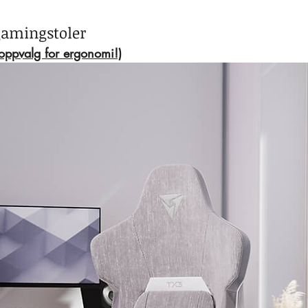
 gamingstoler
toppvalg for ergonomi!)