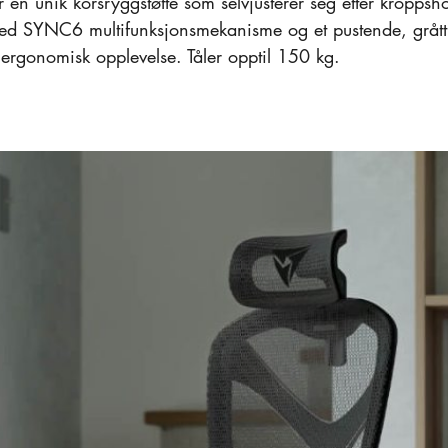
r en unik korsryggstøtte som selvjusterer seg etter kroppsh
Med SYNC6 multifunksjonsmekanisme og et pustende, grått s
ergonomisk opplevelse. Tåler opptil 150 kg.