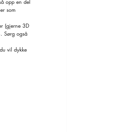
så opp en del 
ler som 
er (gjerne 3D 
h. Sørg også 
du vil dykke 