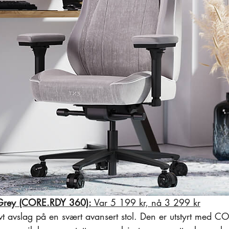
Grey (CORE.RDY 360):
 Var 5 199 kr, nå 3 299 kr
ivt avslag på en svært avansert stol. Den er utstyrt med C