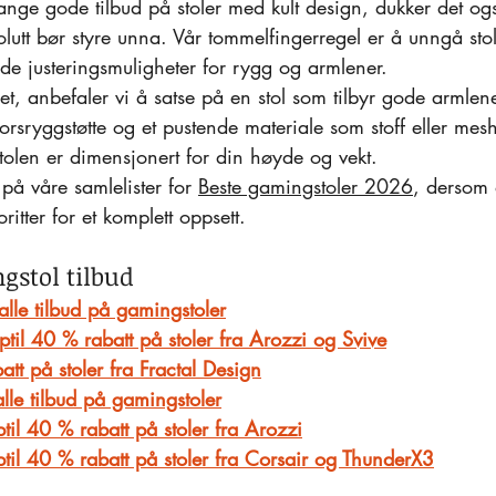
ange gode tilbud på stoler med kult design, dukker det og
olutt bør styre unna. Vår tommelfingerregel er å unngå sto
e justeringsmuligheter for rygg og armlener.
 det, anbefaler vi å satse på en stol som tilbyr gode armlen
orsryggstøtte og et pustende materiale som stoff eller mes
 stolen er dimensjonert for din høyde og vekt.
 på våre samlelister for 
Beste gamingstoler 2026
, dersom 
ritter for et komplett oppsett.
gstol tilbud
alle tilbud på gamingstoler
til 40 % rabatt på stoler fra Arozzi og Svive
att på stoler fra Fractal Design
lle tilbud på gamingstoler
til 40 % rabatt på stoler fra Arozzi
til 40 % rabatt på stoler fra Corsair og ThunderX3