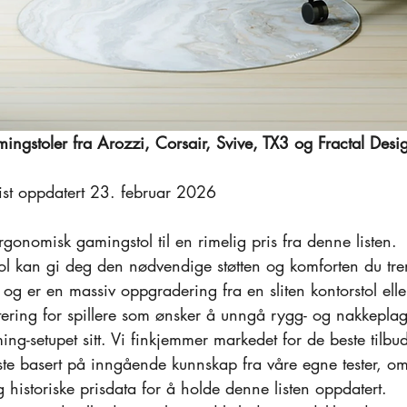
ingstoler fra Arozzi, Corsair, Svive, TX3 og Fractal Desi
ist oppdatert 23. februar 2026
gonomisk gamingstol til en rimelig pris fra denne listen.
ol kan gi deg den nødvendige støtten og komforten du tre
 og er en massiv oppgradering fra en sliten kontorstol eller
stering for spillere som ønsker å unngå rygg- og nakkepla
ing-setupet sitt. Vi finkjemmer markedet for de beste tilbu
este basert på inngående kunnskap fra våre egne tester, om
 historiske prisdata for å holde denne listen oppdatert.