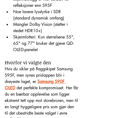
refleksjoner enn S95F
Noe lavere lysstyrke i SDR 
(standard dynamisk omfang)
Mangler Dolby Vision (støtter i 
stedet HDR10+)
Skjermlotteri: Kun størrelsene 55", 
65" og 77" bruker det gjeve QD-
OLED-panelet
Hvorfor vi valgte den
Hvis du sikler på flaggskipet Samsung 
S95F, men synes prislappen blir i 
drøyeste laget, er 
Samsung S90F 
OLED
 det perfekte kompromisset. Her får 
du en bærbar opplevelse som ligger 
ekstremt tett opp mot storebroren, men til 
en langt hyggeligere pris som gjør den 
til det ubestridte beste valget i øvre 