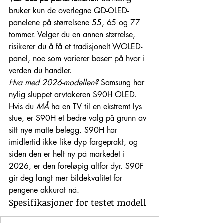
bruker kun de overlegne QD-OLED-
panelene på størrelsene 55, 65 og 77 
tommer. Velger du en annen størrelse, 
risikerer du å få et tradisjonelt WOLED-
panel, noe som varierer basert på hvor i 
verden du handler.
Hva med 2026-modellen?
 Samsung har 
nylig sluppet arvtakeren S90H OLED. 
Hvis du 
MÅ
 ha en TV til en ekstremt lys 
stue, er S90H et bedre valg på grunn av 
sitt nye matte belegg. S90H har 
imidlertid ikke like dyp fargeprakt, og 
siden den er helt ny på markedet i 
2026, er den foreløpig altfor dyr. S90F 
gir deg langt mer bildekvalitet for 
pengene akkurat nå.
Spesifikasjoner for testet modell