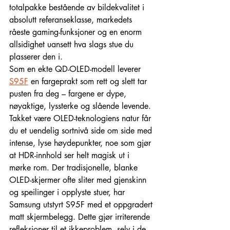
totalpakke bestående av bildekvalitet i 
absolutt referanseklasse, markedets 
råeste gaming-funksjoner og en enorm 
allsidighet uansett hva slags stue du 
plasserer den i.
Som en ekte QD-OLED-modell leverer 
S95F
 en fargeprakt som rett og slett tar 
pusten fra deg – fargene er dype, 
nøyaktige, lyssterke og slående levende. 
Takket være OLED-teknologiens natur får 
du et uendelig sortnivå side om side med 
intense, lyse høydepunkter, noe som gjør 
at HDR-innhold ser helt magisk ut i 
mørke rom. Der tradisjonelle, blanke 
OLED-skjermer ofte sliter med gjenskinn 
og speilinger i opplyste stuer, har 
Samsung utstyrt S95F med et oppgradert 
matt skjermbelegg. Dette gjør irriterende 
refleksjoner til et ikkeproblem, selv i de 