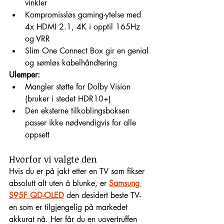
vinkler
Kompromissløs gaming-ytelse med 
4x HDMI 2.1, 4K i opptil 165Hz 
og VRR
Slim One Connect Box gir en genial 
og sømløs kabelhåndtering
Ulemper:
Mangler støtte for Dolby Vision 
(bruker i stedet HDR10+)
Den eksterne tilkoblingsboksen 
passer ikke nødvendigvis for alle 
oppsett
Hvorfor vi valgte den
Hvis du er på jakt etter en TV som fikser 
absolutt alt uten å blunke, er 
Samsung 
S95F QD-OLED
 den desidert beste TV-
en som er tilgjengelig på markedet 
akkurat nå. Her får du en uovertruffen 