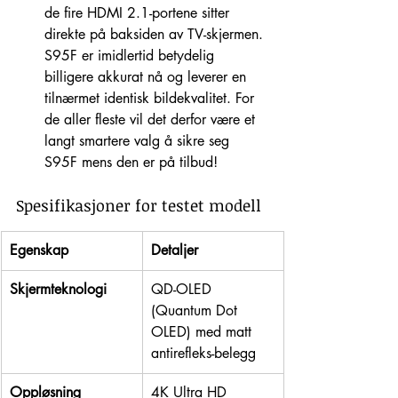
de fire HDMI 2.1-portene sitter 
direkte på baksiden av TV-skjermen. 
S95F er imidlertid betydelig 
billigere akkurat nå og leverer en 
tilnærmet identisk bildekvalitet. For 
de aller fleste vil det derfor være et 
langt smartere valg å sikre seg 
S95F mens den er på tilbud!
Spesifikasjoner for testet modell
Egenskap
Detaljer
Skjermteknologi
QD-OLED 
(Quantum Dot 
OLED) med matt 
antirefleks-belegg
Oppløsning
4K Ultra HD 