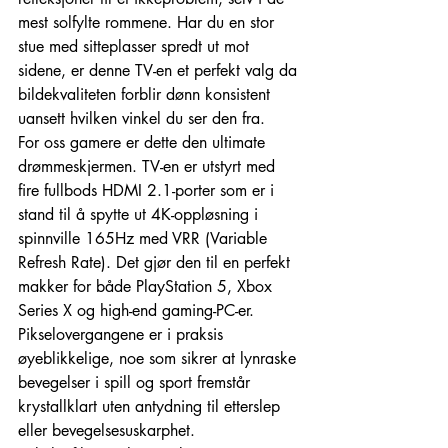
mest solfylte rommene. Har du en stor 
stue med sitteplasser spredt ut mot 
sidene, er denne TV-en et perfekt valg da 
bildekvaliteten forblir dønn konsistent 
uansett hvilken vinkel du ser den fra.
For oss gamere er dette den ultimate 
drømmeskjermen. TV-en er utstyrt med 
fire fullbods HDMI 2.1-porter som er i 
stand til å spytte ut 4K-oppløsning i 
spinnville 165Hz med VRR (Variable 
Refresh Rate). Det gjør den til en perfekt 
makker for både PlayStation 5, Xbox 
Series X og high-end gaming-PC-er. 
Pikselovergangene er i praksis 
øyeblikkelige, noe som sikrer at lynraske 
bevegelser i spill og sport fremstår 
krystallklart uten antydning til etterslep 
eller bevegelsesuskarphet.