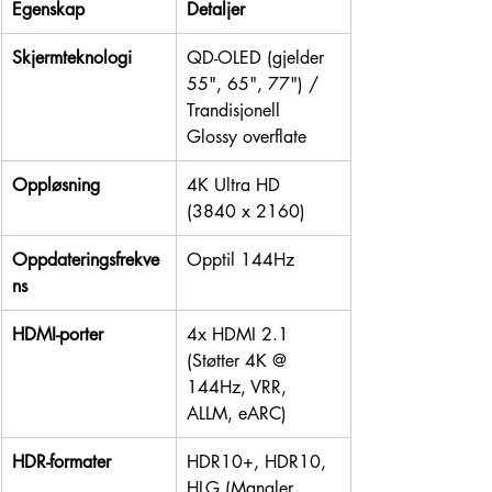
Egenskap
Detaljer
Skjermteknologi
QD-OLED (gjelder 
55", 65", 77") / 
Trandisjonell 
Glossy overflate
Oppløsning
4K Ultra HD 
(3840 x 2160)
Oppdateringsfrekve
Opptil 144Hz
ns
HDMI-porter
4x HDMI 2.1 
(Støtter 4K @ 
144Hz, VRR, 
ALLM, eARC)
HDR-formater
HDR10+, HDR10, 
HLG (Mangler 