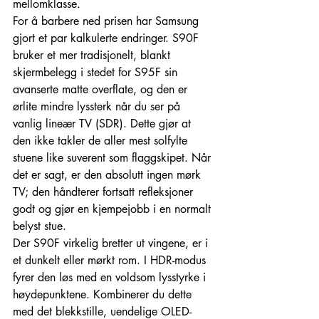
mellomklasse.
For å barbere ned prisen har Samsung 
gjort et par kalkulerte endringer. S90F 
bruker et mer tradisjonelt, blankt 
skjermbelegg i stedet for S95F sin 
avanserte matte overflate, og den er 
ørlite mindre lyssterk når du ser på 
vanlig lineær TV (SDR). Dette gjør at 
den ikke takler de aller mest solfylte 
stuene like suverent som flaggskipet. Når 
det er sagt, er den absolutt ingen mørk 
TV; den håndterer fortsatt refleksjoner 
godt og gjør en kjempejobb i en normalt 
belyst stue.
Der S90F virkelig bretter ut vingene, er i 
et dunkelt eller mørkt rom. I HDR-modus 
fyrer den løs med en voldsom lysstyrke i 
høydepunktene. Kombinerer du dette 
med det blekkstille, uendelige OLED-