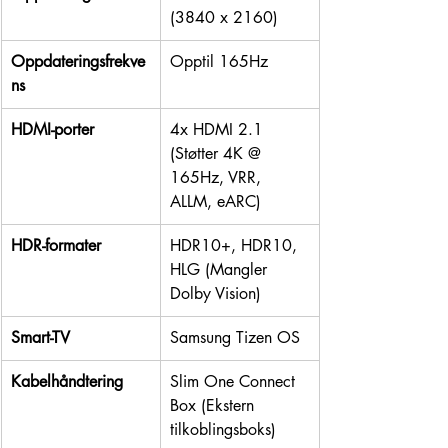
(3840 x 2160)
Oppdateringsfrekve
Opptil 165Hz
ns
HDMI-porter
4x HDMI 2.1 
(Støtter 4K @ 
165Hz, VRR, 
ALLM, eARC)
HDR-formater
HDR10+, HDR10, 
HLG (Mangler 
Dolby Vision)
Smart-TV
Samsung Tizen OS
Kabelhåndtering
Slim One Connect 
Box (Ekstern 
tilkoblingsboks)