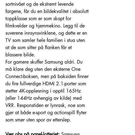
sortnivået og de ekstremt levende 
fargene, får du en bildekvalitet i absolutt 
toppklasse som er som skapt for 
filmkvelder og hjemmekino. Legg til de 
suverene innsynsvinklene, og dette er en 
TV som samler hele familien i stua uten 
at de som sitter på flanken får et 
blassere bilde.
For gamere skuffer Samsung aldri. Du 
må klare deg uten den eksterne One 
Connect-boksen, men på baksiden finner 
du fire fullverdige HDMI 2.1-porter som 
støtter 4K-oppløsning i opptil 165Hz 
(eller 144Hz avhengig av kilde) med 
VRR. Responstiden er lynrask, noe som 
gjør at både e-sport og actionspill flyter 
som smør uten spor av etterslep.
Vær obs på panel-lotteriet:
 Samsung 