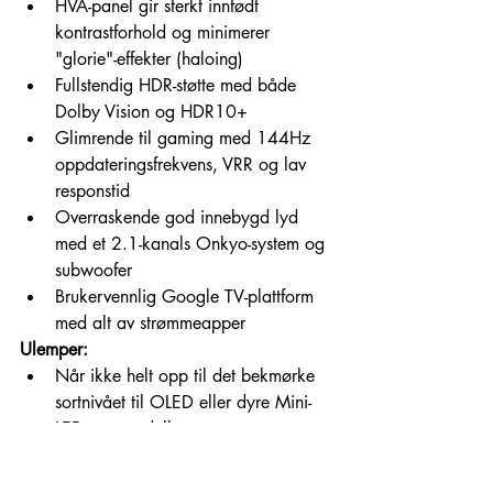
HVA-panel gir sterkt innfødt 
kontrastforhold og minimerer 
"glorie"-effekter (haloing)
Fullstendig HDR-støtte med både 
Dolby Vision og HDR10+
Glimrende til gaming med 144Hz 
oppdateringsfrekvens, VRR og lav 
responstid
Overraskende god innebygd lyd 
med et 2.1-kanals Onkyo-system og 
subwoofer
Brukervennlig Google TV-plattform 
med alt av strømmeapper
Ulemper:
Når ikke helt opp til det bekmørke 
sortnivået til OLED eller dyre Mini-
LED-toppmodeller
Maksimal lysstyrke (450 nits) gjør 
den mindre egnet for de aller mest 