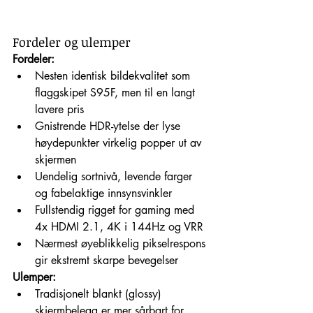
Fordeler og ulemper
Fordeler:
Nesten identisk bildekvalitet som 
flaggskipet S95F, men til en langt 
lavere pris
Gnistrende HDR-ytelse der lyse 
høydepunkter virkelig popper ut av 
skjermen
Uendelig sortnivå, levende farger 
og fabelaktige innsynsvinkler
Fullstendig rigget for gaming med 
4x HDMI 2.1, 4K i 144Hz og VRR
Nærmest øyeblikkelig pikselrespons 
gir ekstremt skarpe bevegelser
Ulemper:
Tradisjonelt blankt (glossy) 
skjermbelegg er mer sårbart for 