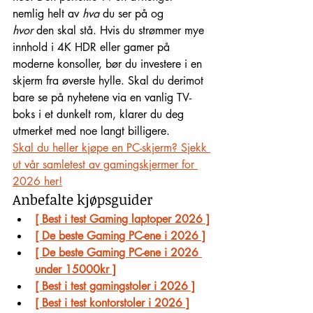
nemlig helt av 
hva
 du ser på og 
hvor
 den skal stå. Hvis du strømmer mye 
innhold i 4K HDR eller gamer på 
moderne konsoller, bør du investere i en 
skjerm fra øverste hylle. Skal du derimot 
bare se på nyhetene via en vanlig TV-
boks i et dunkelt rom, klarer du deg 
utmerket med noe langt billigere.
Skal du heller kjøpe en PC-skjerm? Sjekk 
ut vår samletest av gamingskjermer for 
2026 her!
Anbefalte kjøpsguider
[ Best i test Gaming laptoper 2026 ]
[ De beste Gaming PC-ene i 2026 ]
[ De beste Gaming PC-ene i 2026 
under 15000kr ]
[ Best i test gamingstoler i 2026 ]
[ Best i test kontorstoler i 2026 ]