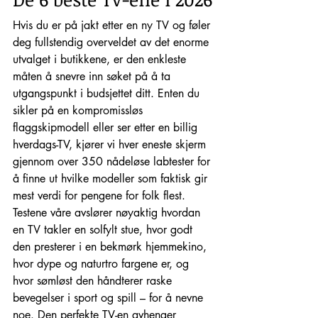
Hvis du er på jakt etter en ny TV og føler 
deg fullstendig overveldet av det enorme 
utvalget i butikkene, er den enkleste 
måten å snevre inn søket på å ta 
utgangspunkt i budsjettet ditt. Enten du 
sikler på en kompromissløs 
flaggskipmodell eller ser etter en billig 
hverdags-TV, kjører vi hver eneste skjerm 
gjennom over 350 nådeløse labtester for 
å finne ut hvilke modeller som faktisk gir 
mest verdi for pengene for folk flest.
Testene våre avslører nøyaktig hvordan 
en TV takler en solfylt stue, hvor godt 
den presterer i en bekmørk hjemmekino, 
hvor dype og naturtro fargene er, og 
hvor sømløst den håndterer raske 
bevegelser i sport og spill – for å nevne 
noe. Den perfekte TV-en avhenger 