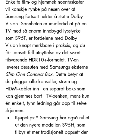
Enkelte film- og hjemmekinoentusiaster 
vil kanskje rynke på nesen over at 
Samsung fortsatt nekter å støtte Dolby 
Vision. Sannheten er imidlertid at på en 
TV med så enorm innebygd lysstyrke 
som S95F, er fordelene med Dolby 
Vision knapt merkbare i praksis, og du 
får uansett full utnyttelse av det svært 
tilsvarende HDR10+-formatet. TV-en 
leveres dessuten med Samsungs eksterne 
Slim One Connect Box
. Dette betyr at 
du plugger alle konsoller, strøm og 
HDMI-kabler inn i en separat boks som 
kan gjemmes bort i TV-benken, mens kun 
én enkelt, tynn ledning går opp til selve 
skjermen.
Kjøpetips:* Samsung har også rullet 
ut den nyere modellen S95H, som 
tilbyr et mer tradisjonelt oppsett der 