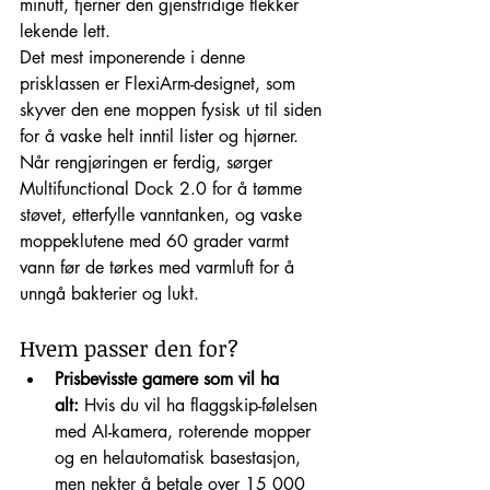
minutt, fjerner den gjenstridige flekker 
lekende lett.
Det mest imponerende i denne 
prisklassen er FlexiArm-designet, som 
skyver den ene moppen fysisk ut til siden 
for å vaske helt inntil lister og hjørner. 
Når rengjøringen er ferdig, sørger 
Multifunctional Dock 2.0 for å tømme 
støvet, etterfylle vanntanken, og vaske 
moppeklutene med 60 grader varmt 
vann før de tørkes med varmluft for å 
unngå bakterier og lukt.
Hvem passer den for?
Prisbevisste gamere som vil ha 
alt:
 Hvis du vil ha flaggskip-følelsen 
med AI-kamera, roterende mopper 
og en helautomatisk basestasjon, 
men nekter å betale over 15 000 