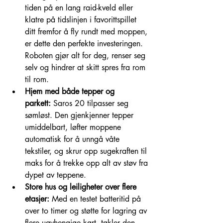
tiden på en lang raid-kveld eller 
klatre på tidslinjen i favorittspillet 
ditt fremfor å fly rundt med moppen, 
er dette den perfekte investeringen. 
Roboten gjør alt for deg, renser seg 
selv og hindrer at skitt spres fra rom 
til rom.
Hjem med både tepper og 
parkett:
 Saros 20 tilpasser seg 
sømløst. Den gjenkjenner tepper 
umiddelbart, løfter moppene 
automatisk for å unngå våte 
tekstiler, og skrur opp sugekraften til 
maks for å trekke opp alt av støv fra 
dypet av teppene.
Store hus og leiligheter over flere 
etasjer:
 Med en testet batteritid på 
over to timer og støtte for lagring av 
flere uavhengige kart, takler den 