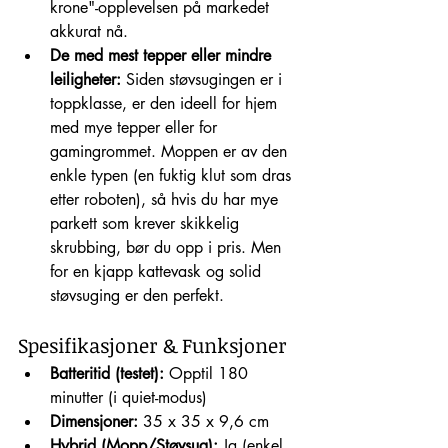
krone"-opplevelsen på markedet 
akkurat nå.
De med mest tepper eller mindre 
leiligheter:
 Siden støvsugingen er i 
toppklasse, er den ideell for hjem 
med mye tepper eller for 
gamingrommet. Moppen er av den 
enkle typen (en fuktig klut som dras 
etter roboten), så hvis du har mye 
parkett som krever skikkelig 
skrubbing, bør du opp i pris. Men 
for en kjapp kattevask og solid 
støvsuging er den perfekt.
Spesifikasjoner & Funksjoner
Batteritid (testet):
 Opptil 180 
minutter (i quiet-modus)
Dimensjoner:
 35 x 35 x 9,6 cm
Hybrid (Mopp/Støvsug):
 Ja (enkel 