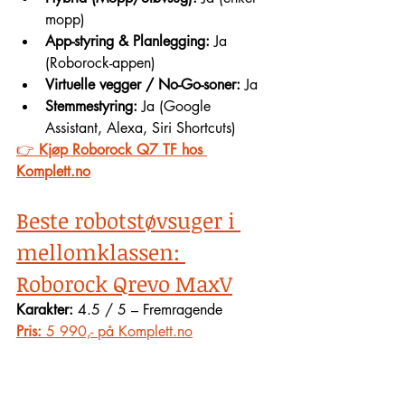
mopp)
App-styring & Planlegging:
 Ja 
(Roborock-appen)
Virtuelle vegger / No-Go-soner:
 Ja
Stemmestyring:
 Ja (Google 
Assistant, Alexa, Siri Shortcuts)
👉 
Kjøp Roborock Q7 TF hos 
Komplett.no
Beste robotstøvsuger i 
mellomklassen: 
Roborock Qrevo MaxV
Karakter:
 4.5 / 5 – Fremragende
Pris:
 5 990,- på Komplett.no