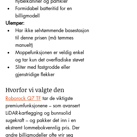
hybelkaniner og partikler
Formidabel batteritid for en 
billigmodell
Ulemper:
Har ikke selvtømmende basestasjon 
til denne prisen (må tømmes 
manuelt)
Moppefunksjonen er veldig enkel 
og tar kun det overfladiske støvet
Sliter med fastgrodde eller 
gjenstridige flekker
Hvorfor vi valgte den
Roborock Q7 TF
 tar de viktigste 
premiumfunksjonene – som avansert 
LiDAR-kartlegging og bunnsolid 
sugekraft – og pakker det inn i en 
ekstremt lommebokvennlig pris. Der 
andre billigmodeller ofte vrir seg 