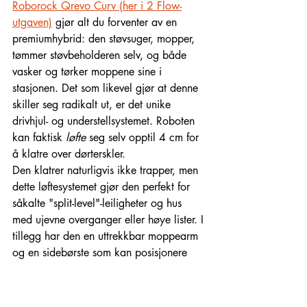
Roborock Qrevo Curv (her i 2 Flow-
utgaven)
 gjør alt du forventer av en 
premiumhybrid: den støvsuger, mopper, 
tømmer støvbeholderen selv, og både 
vasker og tørker moppene sine i 
stasjonen. Det som likevel gjør at denne 
skiller seg radikalt ut, er det unike 
drivhjul- og understellsystemet. Roboten 
kan faktisk 
løfte
 seg selv opptil 4 cm for 
å klatre over dørterskler.
Den klatrer naturligvis ikke trapper, men 
dette løftesystemet gjør den perfekt for 
såkalte "split-level"-leiligheter og hus 
med ujevne overganger eller høye lister. I 
tillegg har den en uttrekkbar moppearm 
og en sidebørste som kan posisjonere 
seg aktivt inn i hjørner. Kombinasjonen 
gjør at den gjør en bedre jobb langs 
vegger og i kroker enn nesten noen 