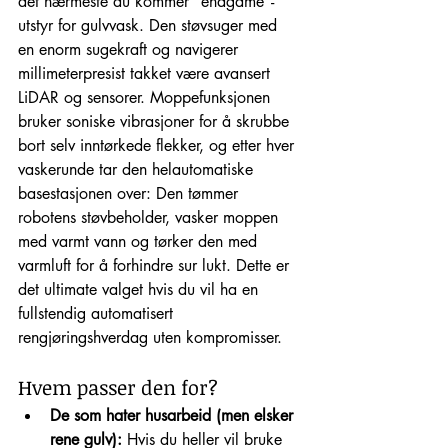
det nærmeste du kommer "endgame"-
utstyr for gulvvask. Den støvsuger med 
en enorm sugekraft og navigerer 
millimeterpresist takket være avansert 
LiDAR og sensorer. Moppefunksjonen 
bruker soniske vibrasjoner for å skrubbe 
bort selv inntørkede flekker, og etter hver 
vaskerunde tar den helautomatiske 
basestasjonen over: Den tømmer 
robotens støvbeholder, vasker moppen 
med varmt vann og tørker den med 
varmluft for å forhindre sur lukt. Dette er 
det ultimate valget hvis du vil ha en 
fullstendig automatisert 
rengjøringshverdag uten kompromisser.
Hvem passer den for?
De som hater husarbeid (men elsker 
rene gulv):
 Hvis du heller vil bruke 