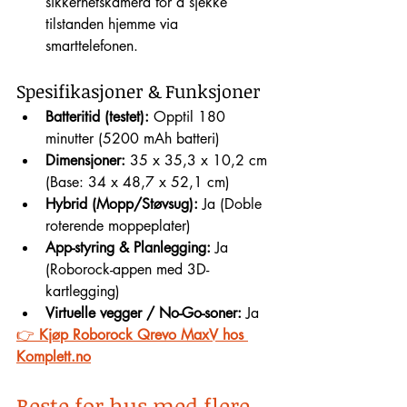
sikkerhetskamera for å sjekke 
tilstanden hjemme via 
smarttelefonen.
Spesifikasjoner & Funksjoner
Batteritid (testet):
 Opptil 180 
minutter (5200 mAh batteri)
Dimensjoner:
 35 x 35,3 x 10,2 cm 
(Base: 34 x 48,7 x 52,1 cm)
Hybrid (Mopp/Støvsug):
 Ja (Doble 
roterende moppeplater)
App-styring & Planlegging:
 Ja 
(Roborock-appen med 3D-
kartlegging)
Virtuelle vegger / No-Go-soner:
 Ja
👉 
Kjøp Roborock Qrevo MaxV hos 
Komplett.no
Beste for hus med flere 