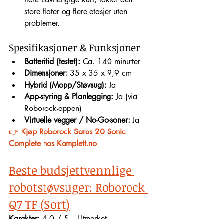
store flater og flere etasjer uten 
problemer.
Spesifikasjoner & Funksjoner
Batteritid (testet):
 Ca. 140 minutter
Dimensjoner:
 35 x 35 x 9,9 cm
Hybrid (Mopp/Støvsug):
 Ja
App-styring & Planlegging:
 Ja (via 
Roborock-appen)
Virtuelle vegger / No-Go-soner:
 Ja
👉 
Kjøp Roborock Saros 20 Sonic 
Complete hos Komplett.no
Beste budsjettvennlige 
robotstøvsuger: Roborock 
Q7 TF (Sort)
Karakter:
 4.0 / 5 – Utmerket