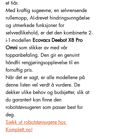
et tiår.
Med kraftig sugeevne, en selvrensende 
rullemopp, AI-drevet hindringsunngåelse 
og utmerkede funksjoner for 
selvvedlikehold, er det den kombinerte 2-
i-1-modellen 
Ecovacs Deebot X8 Pro 
Omni
 som stikker av med vår 
toppanbefaling. Den gir en genuint 
håndfri rengjøringsopplevelse til en 
fornuftig pris.
Når det er sagt, er alle modellene på 
denne listen vel verdt å vurdere. De 
dekker ulike behov og budsjetter, slik at 
du garantert kan finne den 
robotstøvsugeren som passer best for 
deg.
Sjekk ut robotstøvsugere hos 
Komplett.no!