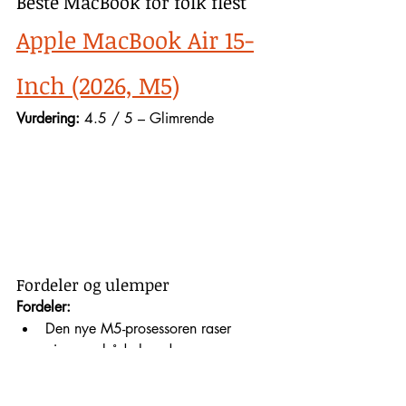
Beste MacBook for folk flest
Apple MacBook Air 15-
Inch (2026, M5)
Vurdering:
 4.5 / 5 – Glimrende
Fordeler og ulemper
Fordeler:
Den nye M5-prosessoren raser 
gjennom både hverdags- og 
grafikkoppgaver
Fortsatt et enestående tynt og 