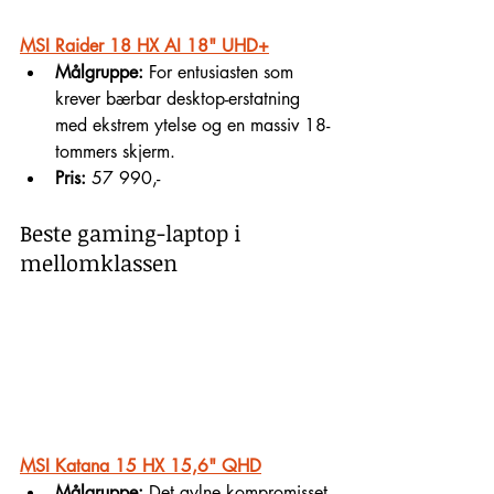
MSI Raider 18 HX AI 18" UHD+
Målgruppe:
 For entusiasten som 
krever bærbar desktop-erstatning 
med ekstrem ytelse og en massiv 18-
tommers skjerm.
Pris:
 57 990,-
Beste gaming-laptop i 
mellomklassen
MSI Katana 15 HX 15,6" QHD
Målgruppe:
 Det gylne kompromisset 