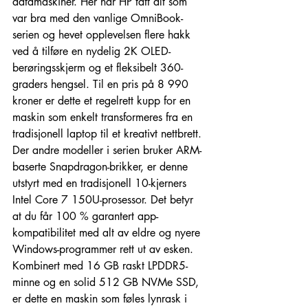
datamaskiner. Her har HP tatt alt som 
var bra med den vanlige OmniBook-
serien og hevet opplevelsen flere hakk 
ved å tilføre en nydelig 2K OLED-
berøringsskjerm og et fleksibelt 360-
graders hengsel. Til en pris på 8 990 
kroner er dette et regelrett kupp for en 
maskin som enkelt transformeres fra en 
tradisjonell laptop til et kreativt nettbrett.
Der andre modeller i serien bruker ARM-
baserte Snapdragon-brikker, er denne 
utstyrt med en tradisjonell 10-kjerners 
Intel Core 7 150U-prosessor. Det betyr 
at du får 100 % garantert app-
kompatibilitet med alt av eldre og nyere 
Windows-programmer rett ut av esken. 
Kombinert med 16 GB raskt LPDDR5-
minne og en solid 512 GB NVMe SSD, 
er dette en maskin som føles lynrask i 