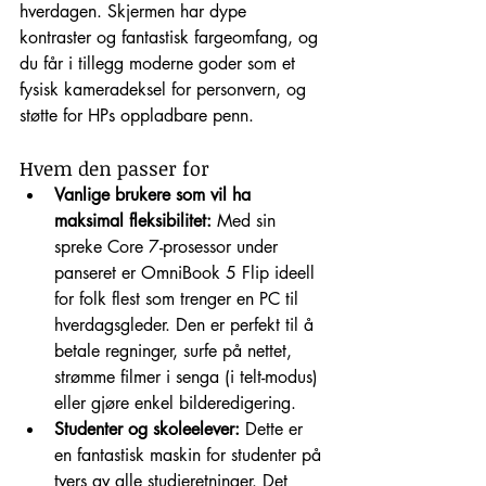
hverdagen. Skjermen har dype 
kontraster og fantastisk fargeomfang, og 
du får i tillegg moderne goder som et 
fysisk kameradeksel for personvern, og 
støtte for HPs oppladbare penn.
Hvem den passer for
Vanlige brukere som vil ha 
maksimal fleksibilitet:
 Med sin 
spreke Core 7-prosessor under 
panseret er OmniBook 5 Flip ideell 
for folk flest som trenger en PC til 
hverdagsgleder. Den er perfekt til å 
betale regninger, surfe på nettet, 
strømme filmer i senga (i telt-modus) 
eller gjøre enkel bilderedigering.
Studenter og skoleelever:
 Dette er 
en fantastisk maskin for studenter på 
tvers av alle studieretninger. Det 