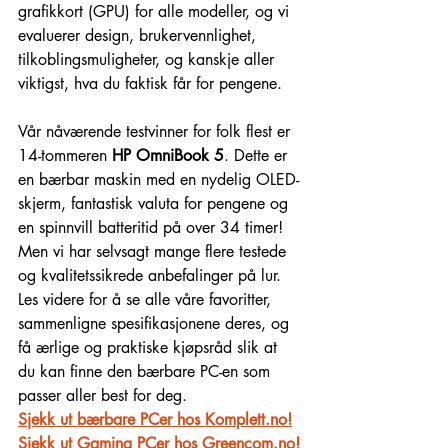
grafikkort (GPU) for alle modeller, og vi 
evaluerer design, brukervennlighet, 
tilkoblingsmuligheter, og kanskje aller 
viktigst, hva du faktisk får for pengene.
Vår nåværende testvinner for folk flest er 
14-tommeren 
HP OmniBook 5
. Dette er 
en bærbar maskin med en nydelig OLED-
skjerm, fantastisk valuta for pengene og 
en spinnvill batteritid på over 34 timer! 
Men vi har selvsagt mange flere testede 
og kvalitetssikrede anbefalinger på lur.
Les videre for å se alle våre favoritter, 
sammenligne spesifikasjonene deres, og 
få ærlige og praktiske kjøpsråd slik at 
du kan finne den bærbare PC-en som 
passer aller best for deg.
Sjekk ut bærbare PCer hos Komplett.no!
Sjekk ut Gaming PCer hos Greencom.no!