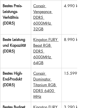
Bestes Preis-
Corsair 
4.990 kr
Leistungs-
Vengeance 
Verhältnis 
DDR5 
(DDR5)
6000MHz 
32GB
Beste Leistung 
Kingston FURY 
8.990 kr
und Kapazität 
Beast RGB 
(DDR5)
DDR5 
6000MHz 
64GB
Bestes High-
Corsair 
15.599 kr
End-Produkt 
Dominator 
(DDR5)
Titanium RGB 
DDR5 6400 
MHz
Bestes Budget 
Kingston FURY 
3.290 kr