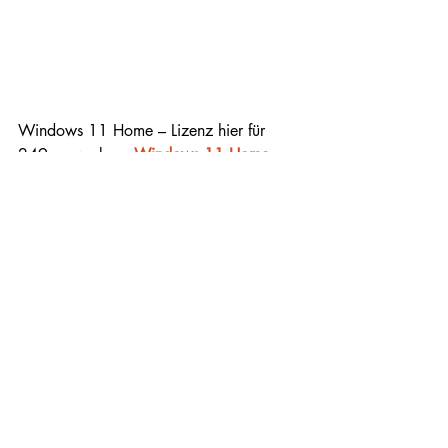
Windows 11 Home – Lizenz hier für 
249,- erwerben:
Windows 11 Home – 
Produktlizenz (elektronisch)