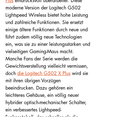
Plus
 eindrucksvoll überarbeitet. Diese 
moderne Version der Logitech G502 
Lightspeed Wireless bietet hohe Leistung 
und zahlreiche Funktionen. Sie ersetzt 
einige ältere Funktionen durch neue und 
führt zudem völlig neue Technologien 
ein, was sie zu einer leistungsstarken und 
vielseitigen Gaming-Maus macht.
Manche Fans der Serie werden die 
Gewichtsverstellung vielleicht vermissen, 
doch 
die Logitech G502 X Plus
 wird sie 
mit ihren übrigen Vorzügen 
beeindrucken. Dazu gehören ein 
leichteres Gehäuse, ein völlig neuer 
hybrider optisch-mechanischer Schalter, 
ein verbessertes Lightspeed-
Funkprotokoll, das schneller als die 
Vorgängergeneration ist, und eine 
doppelt so lange Akkulaufzeit. Diese 